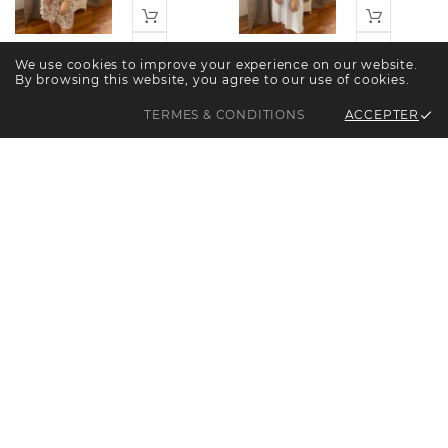
We use cookies to improve your experience on our website.
By browsing this website, you agree to our use of cookies.
ACCEPTER
TERMES & CONDITIONS

CHEMISE
CHEMISE
DE NUIT
DE NUIT
NACRE
NACRE
IMPRIMÉE
IMPRIMÉE
CAMEL
VERT
CANAT
CEYLADON
Price
Pric
€116.25
€116.25
CHEMISE
CHEMISE
DE NUIT
DE NUIT
GRISE ET
MARINE