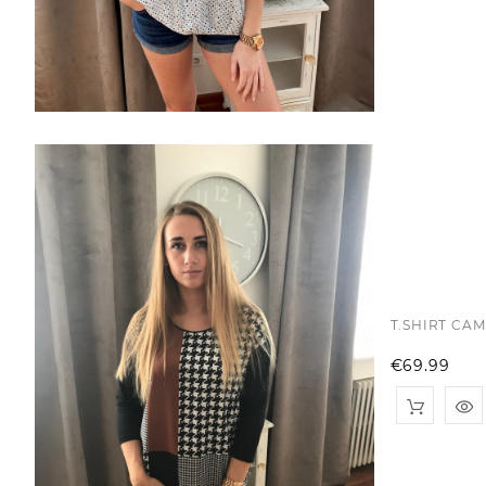
T.SHIRT CA
Pri
€69.99