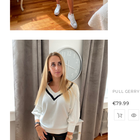
PULL GERRY
Pri
€79.99