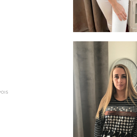
POIS
ce