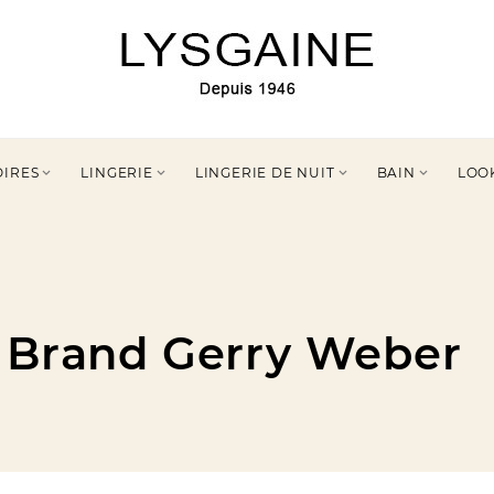
OIRES
LINGERIE
LINGERIE DE NUIT
BAIN
LOO




y Brand Gerry Weber