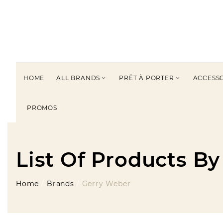
HOME
ALL BRANDS
PRÊT À PORTER
ACCESS


PROMOS
List Of Products B
Home
Brands
Gerry Weber