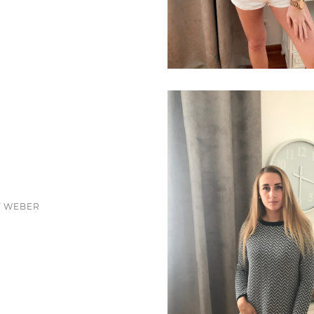
Y WEBER
ice