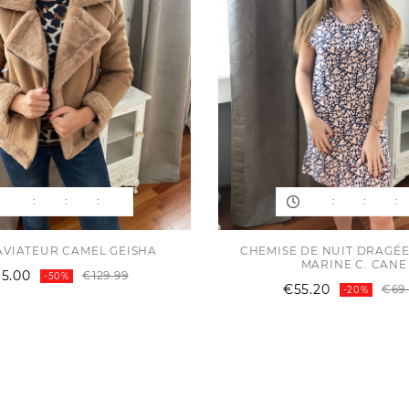
:
:
:
:
:
:
AVIATEUR CAMEL GEISHA
CHEMISE DE NUIT DRAGÉE
MARINE C. CANE
Regular
Price
5.00
€129.99
-50%
€55.20
price
€69
-20%