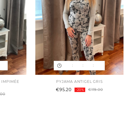
:
:
:
 IMPIMÉE
PYJAMA ANTIGEL GRIS
Regular
Price
€95.20
€119.00
-20%
Regular
Price
price
.00
price