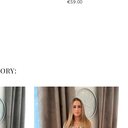
Price
€59.00
ce
ORY: