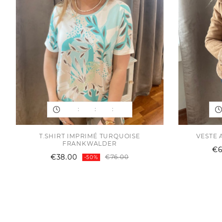
:
:
:
T.SHIRT IMPRIMÉ TURQUOISE
VESTE 
FRANKWALDER
€6
Regular
Price
€38.00
€76.00
-50%
price