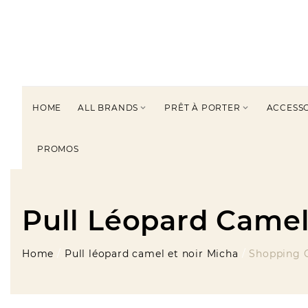
HOME
ALL BRANDS
PRÊT À PORTER
ACCESS


PROMOS
Pull Léopard Camel
Home
Pull léopard camel et noir Micha
Shopping 