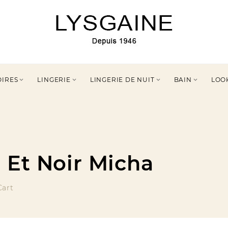
OIRES
LINGERIE
LINGERIE DE NUIT
BAIN
LOO




 Et Noir Micha
Cart