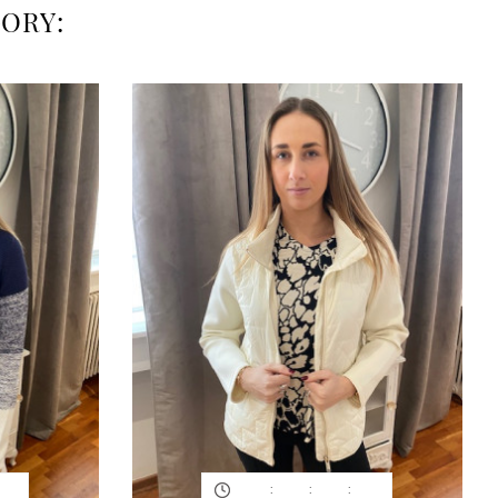
ORY:
:
:
: