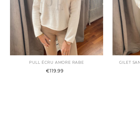
PULL ÉCRU AMORE RABE
GILET S
Price
€119.99