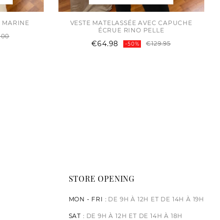
 MARINE
VESTE MATELASSÉE AVEC CAPUCHE
ÉCRUE RINO PELLE
Regular
Price
.00
Regular
Price
€64.98
price
€129.95
-50%
price
STORE OPENING
MON - FRI :
DE 9H À 12H ET DE 14H À 19H
SAT :
DE 9H À 12H ET DE 14H À 18H