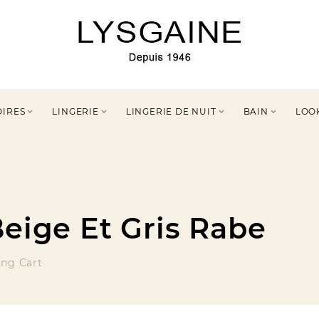
OIRES
LINGERIE
LINGERIE DE NUIT
BAIN
LOO




Beige Et Gris Rabe
ng Cart