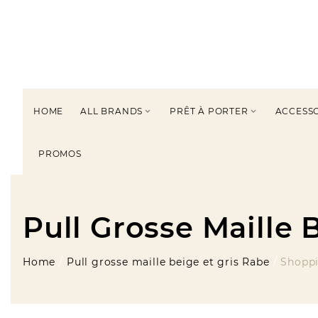
HOME
ALL BRANDS
PRÊT À PORTER
ACCESS


PROMOS
Pull Grosse Maille 
Home
Pull grosse maille beige et gris Rabe
Shoppi